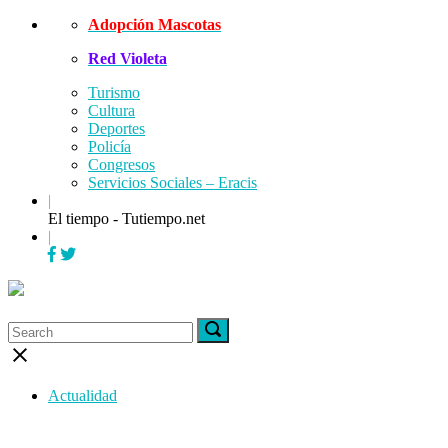
Skip
Adopción Mascotas
to
Red Violeta
content
Turismo
Cultura
Deportes
Policía
Congresos
Servicios Sociales – Eracis
|
El tiempo - Tutiempo.net
|
Menu
Search
Search
Search
for:
for:
Close
search
bar
Actualidad