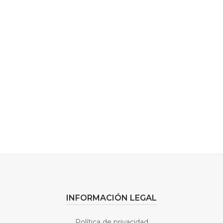
Todas las últimas noticias sobre
la ciudad de Ronda
VER ACTUALIDAD
INFORMACIÓN LEGAL
Política de privacidad