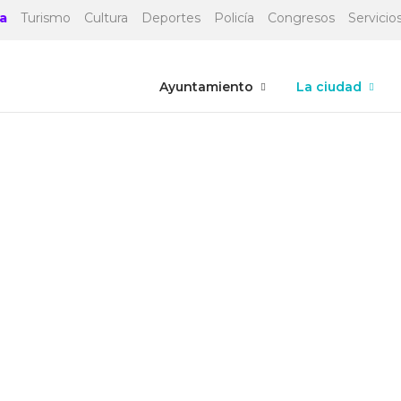
a
Turismo
Cultura
Deportes
Policía
Congresos
Servicios
Ayuntamiento
La ciudad
LA CIUDAD
ervicios e instalacion