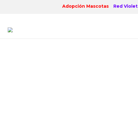
Skip
Adopción Mascotas
Red Violet
to
content
S