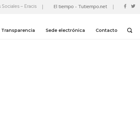
|
El tiempo - Tutiempo.net
|
 Sociales – Eracis
Transparencia
Sede electrónica
Contacto
OPEN
SEAR
BAR
es