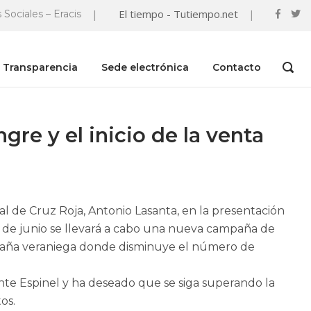
|
El tiempo - Tutiempo.net
|
 Sociales – Eracis
Transparencia
Sede electrónica
Contacto
OPEN
SEAR
BAR
e y el inicio de la venta
l de Cruz Roja, Antonio Lasanta, en la presentación
3 de junio se llevará a cabo una nueva campaña de
mpaña veraniega donde disminuye el número de
ente Espinel y ha deseado que se siga superando la
os.