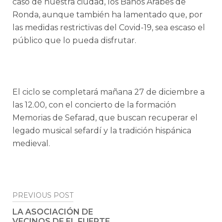
caso de nuestra ciudad, los Baños Árabes de
Ronda, aunque también ha lamentado que, por
las medidas restrictivas del Covid-19, sea escaso el
público que lo pueda disfrutar.
El ciclo se completará mañana 27 de diciembre a
las 12.00, con el concierto de la formación
Memorias de Sefarad, que buscan recuperar el
legado musical sefardí y la tradición hispánica
medieval.
Post
PREVIOUS POST
navigation
LA ASOCIACIÓN DE
VECINOS DE EL FUERTE