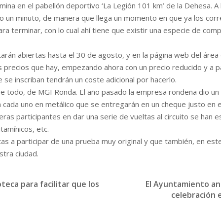
mina en el pabellón deportivo ‘La Legión 101 km’ de la Dehesa. A l
do un minuto, de manera que llega un momento en que ya los cor
 terminar, con lo cual ahí tiene que existir una especie de comp
starán abiertas hasta el 30 de agosto, y en la página web del ár
 precios que hay, empezando ahora con un precio reducido y a pa
 se inscriban tendrán un coste adicional por hacerlo.
re todo, de MGI Ronda. El año pasado la empresa rondeña dio un p
 cada uno en metálico que se entregarán en un cheque justo en 
eras participantes en dar una serie de vueltas al circuito se han
tamínicos, etc.
tas a participar de una prueba muy original y que también, en este
stra ciudad.
teca para facilitar que los
El Ayuntamiento anu
celebración 