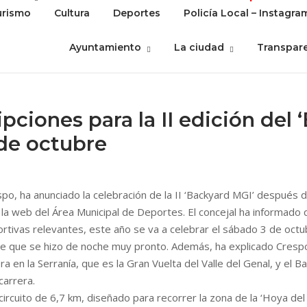
urismo
Cultura
Deportes
Policía Local – Instagra
Ayuntamiento
La ciudad
Transpar
ipciones para la II edición del
 de octubre
o, ha anunciado la celebración de la II ‘Backyard MGI’ después d
 la web del Área Municipal de Deportes. El concejal ha informado q
ortivas relevantes, este año se va a celebrar el sábado 3 de oct
ue que se hizo de noche muy pronto. Además, ha explicado Crespo,
a en la Serranía, que es la Gran Vuelta del Valle del Genal, y el
carrera.
cuito de 6,7 km, diseñado para recorrer la zona de la ‘Hoya del Ta