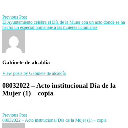
Post
Previous Post
El Ayuntamiento celebra el Día de la Mujer con un acto donde se ha
navigation
hecho un especial homenaje a las mujeres ucranianas
Gabinete de alcaldía
View posts by Gabinete de alcaldía
08032022 – Acto institucional Día de la
Mujer (1) – copia
Post
Previous Post
08032022 – Acto institucional Día de la Mujer (1) – copia
navigation