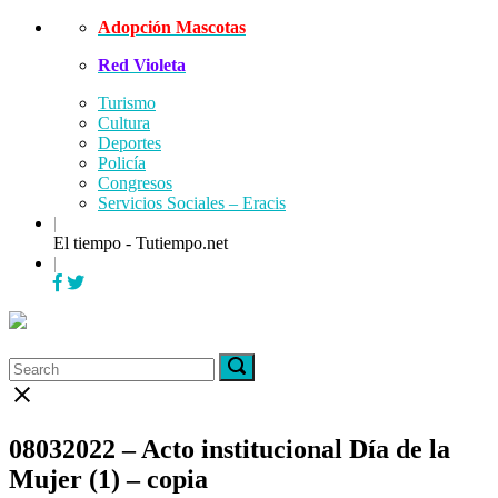
Skip
Adopción Mascotas
to
Red Violeta
content
Turismo
Cultura
Deportes
Policía
Congresos
Servicios Sociales – Eracis
|
El tiempo - Tutiempo.net
|
Menu
Search
Search
Search
for:
for:
Close
search
bar
08032022 – Acto institucional Día de la
Mujer (1) – copia