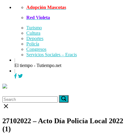
Skip
Adopción Mascotas
to
Red Violeta
content
Turismo
Cultura
Deportes
Policía
Congresos
Servicios Sociales – Eracis
|
El tiempo - Tutiempo.net
|
Menu
Search
Search
Search
for:
for:
Close
search
bar
27102022 – Acto Día Policía Local 2022
(1)