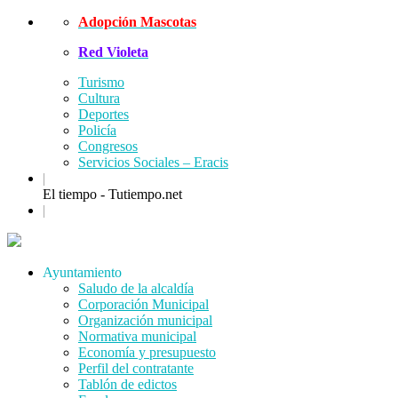
Skip
Adopción Mascotas
to
Red Violeta
content
Turismo
Cultura
Deportes
Policía
Congresos
Servicios Sociales – Eracis
|
El tiempo - Tutiempo.net
|
Menu
Ayuntamiento
Saludo de la alcaldía
Corporación Municipal
Organización municipal
Normativa municipal
Economía y presupuesto
Perfil del contratante
Tablón de edictos