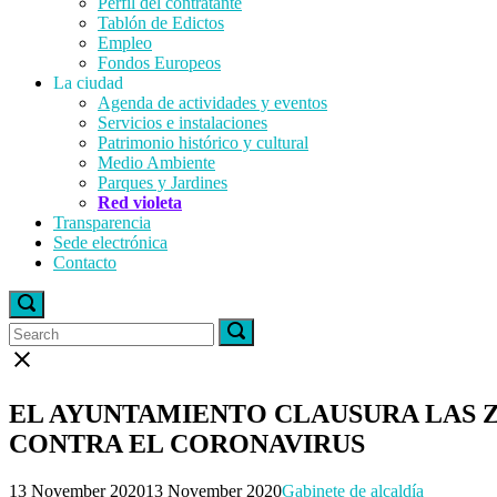
Perfil del contratante
Tablón de Edictos
Empleo
Fondos Europeos
La ciudad
Agenda de actividades y eventos
Servicios e instalaciones
Patrimonio histórico y cultural
Medio Ambiente
Parques y Jardines
Red violeta
Transparencia
Sede electrónica
Contacto
Open
search
Search
Search
Search
bar
for:
for:
Close
search
bar
EL AYUNTAMIENTO CLAUSURA LAS Z
CONTRA EL CORONAVIRUS
13 November 2020
13 November 2020
Gabinete de alcaldía