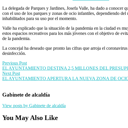
La delegada de Parques y Jardines, Josefa Valle, ha dado a conocer qu
con el uso de los parques y zonas de ocio infantiles, dependiendo del n
inhabilitados para su uso por el momento.
Valle ha explicado que la situación de la pandemia en la ciudad es muy
estos espacios recreativos para los más jóvenes con el objetivo de evi
de la pandemia.
La concejal ha deseado que pronto las cifras que arroja el coronaviru
desinfección.
Post
Previous Post
EL AYUNTAMIENTO DESTINA 2,5 MILLONES DEL PRESU
navigation
Next Post
EL AYUNTAMIENTO APERTURA LA NUEVA ZONA DE OCIO
Gabinete de alcaldía
View posts by Gabinete de alcaldía
You May Also Like