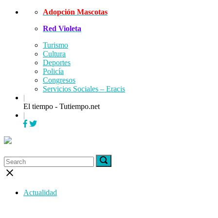
Skip
Adopción Mascotas
to
Red Violeta
content
Turismo
Cultura
Deportes
Policía
Congresos
Servicios Sociales – Eracis
|
El tiempo - Tutiempo.net
|
Menu
Search
Search
Search
for:
for:
Close
search
bar
Actualidad