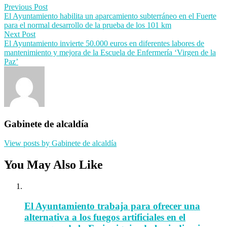
Post
Previous Post
El Ayuntamiento habilita un aparcamiento subterráneo en el Fuerte
navigation
para el normal desarrollo de la prueba de los 101 km
Next Post
El Ayuntamiento invierte 50.000 euros en diferentes labores de
mantenimiento y mejora de la Escuela de Enfermería ‘Virgen de la
Paz’
Gabinete de alcaldía
View posts by Gabinete de alcaldía
You May Also Like
El Ayuntamiento trabaja para ofrecer una
alternativa a los fuegos artificiales en el