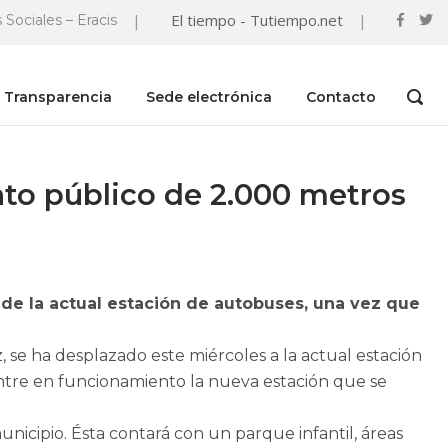
|
El tiempo - Tutiempo.net
|
 Sociales – Eracis
Transparencia
Sede electrónica
Contacto
OPEN
SEAR
BAR
to público de 2.000 metros
lo de la actual estación de autobuses, una vez que
e ha desplazado este miércoles a la actual estación
entre en funcionamiento la nueva estación que se
nicipio. Ésta contará con un parque infantil, áreas