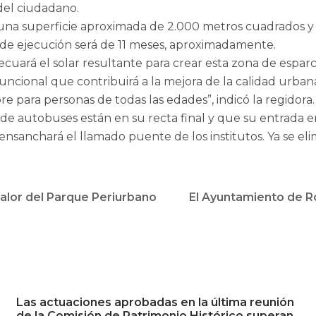
 del ciudadano.
na superficie aproximada de 2.000 metros cuadrados y q
o de ejecución será de 11 meses, aproximadamente.
cuará el solar resultante para crear esta zona de espar
ncional que contribuirá a la mejora de la calidad urban
e para personas de todas las edades”, indicó la regidora.
 de autobuses están en su recta final y que su entrada 
sanchará el llamado puente de los institutos. Ya se elimi
alor del Parque Periurbano
El Ayuntamiento de R
Las actuaciones aprobadas en la última reunión
de la Comisión de Patrimonio Histórico superan