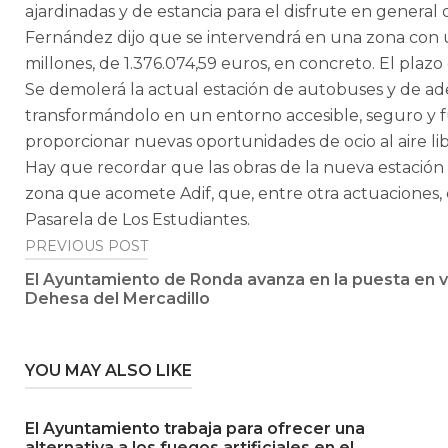
ajardinadas y de estancia para el disfrute en general
Fernández dijo que se intervendrá en una zona con u
millones, de 1.376.074,59 euros, en concreto. El plaz
Se demolerá la actual estación de autobuses y de ade
transformándolo en un entorno accesible, seguro y fu
proporcionar nuevas oportunidades de ocio al aire libr
Hay que recordar que las obras de la nueva estación
zona que acomete Adif, que, entre otra actuaciones, en
Pasarela de Los Estudiantes.
Post
PREVIOUS POST
El Ayuntamiento de Ronda avanza en la puesta en v
navigation
Dehesa del Mercadillo
YOU MAY ALSO LIKE
El Ayuntamiento trabaja para ofrecer una
alternativa a los fuegos artificiales en el