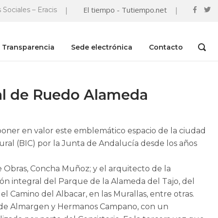
|
El tiempo - Tutiempo.net
|
 Sociales – Eracis
Transparencia
Sede electrónica
Contacto
OPEN
SEAR
BAR
ral de Ruedo Alameda
oner en valor este emblemático espacio de la ciudad
tural (BIC) por la Junta de Andalucía desde los años
e Obras, Concha Muñoz; y el arquitecto de la
n integral del Parque de la Alameda del Tajo, del
el Camino del Albacar, en las Murallas, entre otras.
as de Almargen y Hermanos Campano, con un