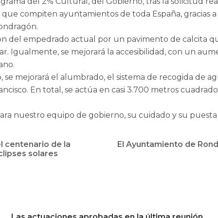
ma del 2% Cultural, del Gobierno, tras la solicitud real
a que compiten ayuntamientos de toda España, gracias a l
Mondragón.
ución del empedrado actual por un pavimento de calcita q
r. Igualmente, se mejorará la accesibilidad, con un aume
ano.
, se mejorará el alumbrado, el sistema de recogida de agua
rancisco. En total, se actúa en casi 3.700 metros cuadra
ra nuestro equipo de gobierno, su cuidado y su puesta en
l centenario de la
El Ayuntamiento de Ronda
clipses solares
Las actuaciones aprobadas en la última reunión