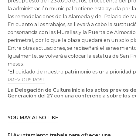
presupuesto de 1.230.000 euros, procedente del progra
la administración municipal obtiene esta ayuda por l
las remodelaciones de la Alameda y del Palacio de 
En cuanto a los trabajos, se llevará a cabo la sustit
consonancia con las Murallas y la Puerta de Almocába
perimetral, por lo que la plaza quedará en un solo pl
Entre otras actuaciones, se rediseñará el saneamiento
Igualmente, se volverá a colocar la estatua de San F
meses.
“El cuidado de nuestro patrimonio es una prioridad pa
Post
PREVIOUS POST
La Delegación de Cultura inicia los actos previos de
navigation
Generación del 27 con una conferencia sobre los e
YOU MAY ALSO LIKE
El Ayuntamiento trabaja para ofrecer una