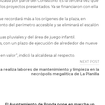
izada por parte del Consistorio. Es la tercera vez que
os proyectos presentados. Ya se financiaron con ella
ue recordará más a los orígenes de la plaza, en
nto del perímetro accesible y se eliminará el escalón
s pluviales y del área de juego infantil.
dos, con un plazo de ejecución de alrededor de nueve
 valor”, indicó la alcaldesa al respecto.
NEXT POST
 realiza labores de mantenimiento y limpieza en la
necrópolis megalítica de La Planilla
El Ayuntamiento de Ronda pone en marcha un