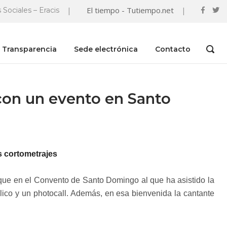
|
El tiempo - Tutiempo.net
|
 Sociales – Eracis
Transparencia
Sede electrónica
Contacto
OPEN
SEAR
BAR
 con un evento en Santo
s cortometrajes
ue en el Convento de Santo Domingo al que ha asistido la
úblico y un photocall. Además, en esa bienvenida la cantante