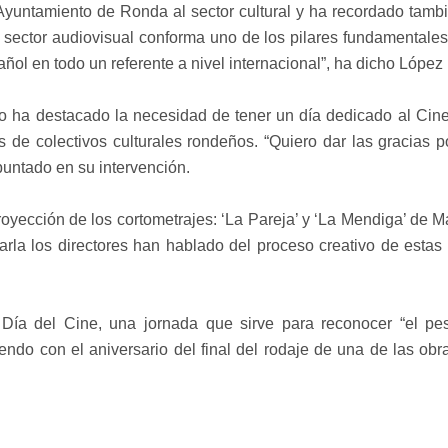
 Ayuntamiento de Ronda al sector cultural y ha recordado tamb
sector audiovisual conforma uno de los pilares fundamentales 
ol en todo un referente a nivel internacional”, ha dicho López
to ha destacado la necesidad de tener un día dedicado al Cine
 de colectivos culturales rondeños. “Quiero dar las gracias po
apuntado en su intervención.
oyección de los cortometrajes: ‘La Pareja’ y ‘La Mendiga’ de M
rla los directores han hablado del proceso creativo de estas o
ía del Cine, una jornada que sirve para reconocer “el peso,
endo con el aniversario del final del rodaje de una de las obr