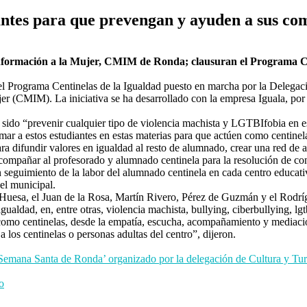
ntes para que prevengan y ayuden a sus com
nformación a la Mujer, CMIM de Ronda; clausuran el Programa Cen
l Programa Centinelas de la Igualdad puesto en marcha por la Delegaci
er (CMIM). La iniciativa se ha desarrollado con la empresa Iguala, p
 ha sido “prevenir cualquier tipo de violencia machista y LGTBIfobia en e
mar a estos estudiantes en estas materias para que actúen como centinela
 difundir valores en igualdad al resto de alumnado, crear una red de ap
acompañar al profesorado y alumnado centinela para la resolución de conf
seguimiento de la labor del alumnado centinela en cada centro educativo
el municipal.
Huesa, el Juan de la Rosa, Martín Rivero, Pérez de Guzmán y el Rodríg
ualdad, en, entre otras, violencia machista, bullying, ciberbullying, lgt
s como centinelas, desde la empatía, escucha, acompañamiento y mediació
 los centinelas o personas adultas del centro”, dijeron.
 ‘Semana Santa de Ronda’ organizado por la delegación de Cultura y T
o