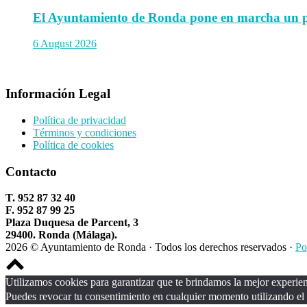
El Ayuntamiento de Ronda pone en marcha un prog
6 August 2026
Información Legal
Política de privacidad
Términos y condiciones
Política de cookies
Contacto
T. 952 87 32 40
F. 952 87 99 25
Plaza Duquesa de Parcent, 3
29400. Ronda (Málaga).
2026 © Ayuntamiento de Ronda · Todos los derechos reservados ·
Po
Scroll
to
Utilizamos cookies para garantizar que te brindamos la mejor experienc
top
Puedes revocar tu consentimiento en cualquier momento utilizando el