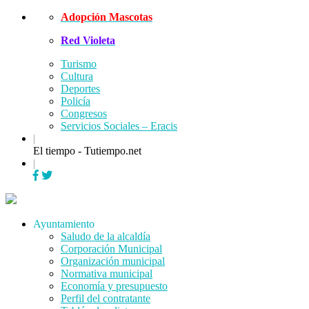
Skip
Adopción Mascotas
to
Red Violeta
content
Turismo
Cultura
Deportes
Policía
Congresos
Servicios Sociales – Eracis
|
El tiempo - Tutiempo.net
|
Menu
Ayuntamiento
Saludo de la alcaldía
Corporación Municipal
Organización municipal
Normativa municipal
Economía y presupuesto
Perfil del contratante