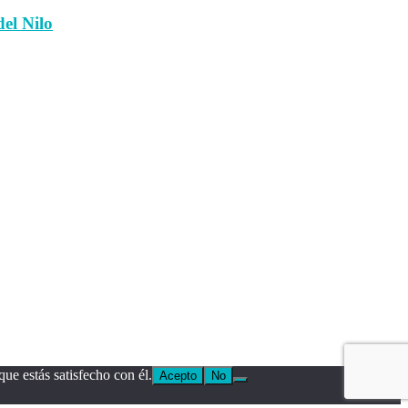
el Nilo
ue estás satisfecho con él.
Acepto
No