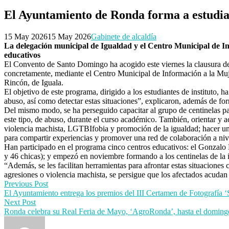
El Ayuntamiento de Ronda forma a estudia
15 May 2026
15 May 2026
Gabinete de alcaldía
La delegación municipal de Igualdad y el Centro Municipal de I
educativos
El Convento de Santo Domingo ha acogido este viernes la clausura de
concretamente, mediante el Centro Municipal de Información a la Muj
Rincón, de Iguala.
El objetivo de este programa, dirigido a los estudiantes de instituto,
abuso, así como detectar estas situaciones”, explicaron, además de for
Del mismo modo, se ha perseguido capacitar al grupo de centinelas para
este tipo, de abuso, durante el curso académico. También, orientar y 
violencia machista, LGTBIfobia y promoción de la igualdad; hacer un 
para compartir experiencias y promover una red de colaboración a niv
Han participado en el programa cinco centros educativos: el Gonzalo 
y 46 chicas); y empezó en noviembre formando a los centinelas de la ig
“Además, se les facilitan herramientas para afrontar estas situacione
agresiones o violencia machista, se persigue que los afectados acudan a
Post
Previous Post
El Ayuntamiento entrega los premios del III Certamen de Fotografía
navigation
Next Post
Ronda celebra su Real Feria de Mayo, ‘AgroRonda’, hasta el doming