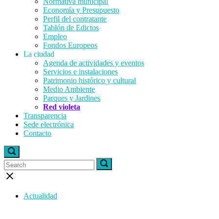
Normativa municipal
Economía y Presupuesto
Perfil del contratante
Tablón de Edictos
Empleo
Fondos Europeos
La ciudad
Agenda de actividades y eventos
Servicios e instalaciones
Patrimonio histórico y cultural
Medio Ambiente
Parques y Jardines
Red violeta
Transparencia
Sede electrónica
Contacto
Open
search
Search
Search
Search
bar
for:
for:
Close
search
bar
Actualidad