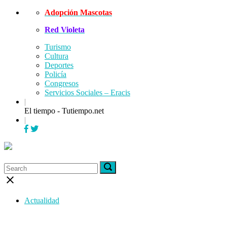
Skip
Adopción Mascotas
to
Red Violeta
content
Turismo
Cultura
Deportes
Policía
Congresos
Servicios Sociales – Eracis
|
El tiempo - Tutiempo.net
|
Menu
Search
Search
Search
for:
for:
Close
search
bar
Actualidad