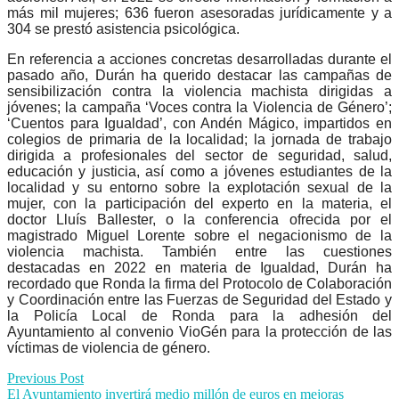
más mil mujeres; 636 fueron asesoradas jurídicamente y a
304 se prestó asistencia psicológica.
En referencia a acciones concretas desarrolladas durante el
pasado año, Durán ha querido destacar las campañas de
sensibilización contra la violencia machista dirigidas a
jóvenes; la campaña ‘Voces contra la Violencia de Género’;
‘Cuentos para Igualdad’, con Andén Mágico, impartidos en
colegios de primaria de la localidad; la jornada de trabajo
dirigida a profesionales del sector de seguridad, salud,
educación y justicia, así como a jóvenes estudiantes de la
localidad y su entorno sobre la explotación sexual de la
mujer, con la participación del experto en la materia, el
doctor Lluís Ballester, o la conferencia ofrecida por el
magistrado Miguel Lorente sobre el negacionismo de la
violencia machista. También entre las cuestiones
destacadas en 2022 en materia de Igualdad, Durán ha
recordado que Ronda la firma del Protocolo de Colaboración
y Coordinación entre las Fuerzas de Seguridad del Estado y
la Policía Local de Ronda para la adhesión del
Ayuntamiento al convenio VioGén para la protección de las
víctimas de violencia de género.
Post
Previous Post
El Ayuntamiento invertirá medio millón de euros en mejoras