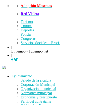
Skip
Adopción Mascotas
to
Red Violeta
content
Turismo
Cultura
Deportes
Policía
Congresos
Servicios Sociales – Eracis
|
El tiempo - Tutiempo.net
|
Menu
Ayuntamiento
Saludo de la alcaldía
Corporación Municipal
Organización municipal
Normativa municipal
Economía y presupuesto
Perfil del contratante