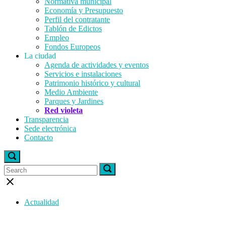
Normativa municipal
Economía y Presupuesto
Perfil del contratante
Tablón de Edictos
Empleo
Fondos Europeos
La ciudad
Agenda de actividades y eventos
Servicios e instalaciones
Patrimonio histórico y cultural
Medio Ambiente
Parques y Jardines
Red violeta
Transparencia
Sede electrónica
Contacto
Open
search
Search
Search
Search
bar
for:
for:
Close
search
bar
Actualidad