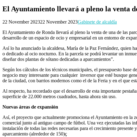
El Ayuntamiento llevará a pleno la venta d
22 November 2023
22 November 2023
Gabinete de alcaldía
El Ayuntamiento de Ronda llevará al pleno la venta de una de las parc
desarrollo de un espacio de ocio y empresarial en un entorno de expan
Así lo ha anunciado la alcaldesa, María de la Paz Fernández, quien ha
o dedicado al ocio nocturno. En la parcela se podrá levantar un inmue
diseñar dos plantas de sótano dedicadas a aparcamientos”.
Según los cálculos de los técnicos municipales, el presupuesto base de 
negocio muy interesante para cualquier inversor que esté busque gen
de la ciudad, con barrios modernos como el de la Feria y en el que e
Al respecto, ha recordado que el desarrollo de esta importante pestaña
superficie de 22.000 metros cuadrados, hasta ahora sin uso.
Nuevas áreas de expansión
Así, el proyecto que actualmente promociona el Ayuntamiento en la zo
comercial junto al antiguo campo de fútbol. Una vez ejecutadas las inf
instalación de todas las redes necesarias para el crecimiento presente y
aparcamiento (alrededor de 150)ç