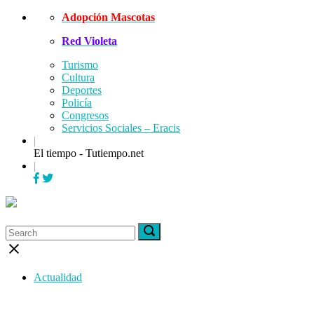
Skip
Adopción Mascotas
to
Red Violeta
content
Turismo
Cultura
Deportes
Policía
Congresos
Servicios Sociales – Eracis
|
El tiempo - Tutiempo.net
|
Menu
Search
Search
Search
for:
for:
Close
search
bar
Actualidad