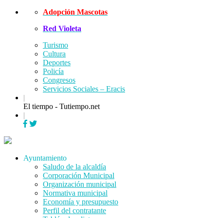
Skip
Adopción Mascotas
to
Red Violeta
content
Turismo
Cultura
Deportes
Policía
Congresos
Servicios Sociales – Eracis
|
El tiempo - Tutiempo.net
|
Menu
Ayuntamiento
Saludo de la alcaldía
Corporación Municipal
Organización municipal
Normativa municipal
Economía y presupuesto
Perfil del contratante