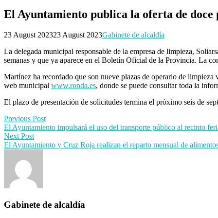
El Ayuntamiento publica la oferta de doce
23 August 2023
23 August 2023
Gabinete de alcaldía
La delegada municipal responsable de la empresa de limpieza, Soliars
semanas y que ya aparece en el Boletín Oficial de la Provincia. La con
Martínez ha recordado que son nueve plazas de operario de limpieza vi
web municipal
www.ronda.es
, donde se puede consultar toda la info
El plazo de presentación de solicitudes termina el próximo seis de sep
Post
Previous Post
El Ayuntamiento impulsará el uso del transporte público al recinto feri
navigation
Next Post
El Ayuntamiento y Cruz Roja realizan el reparto mensual de alimentos
Gabinete de alcaldía