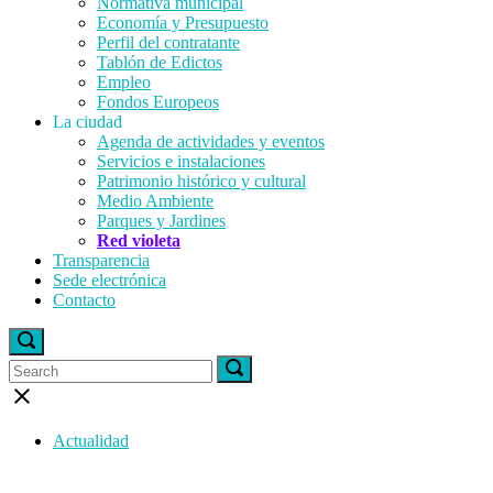
Normativa municipal
Economía y Presupuesto
Perfil del contratante
Tablón de Edictos
Empleo
Fondos Europeos
La ciudad
Agenda de actividades y eventos
Servicios e instalaciones
Patrimonio histórico y cultural
Medio Ambiente
Parques y Jardines
Red violeta
Transparencia
Sede electrónica
Contacto
Open
search
Search
Search
Search
bar
for:
for:
Close
search
bar
Actualidad