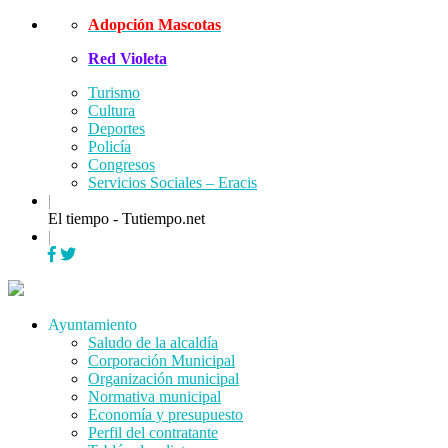
Skip
Adopción Mascotas
to
Red Violeta
content
Turismo
Cultura
Deportes
Policía
Congresos
Servicios Sociales – Eracis
|
El tiempo - Tutiempo.net
|
Menu
Ayuntamiento
Saludo de la alcaldía
Corporación Municipal
Organización municipal
Normativa municipal
Economía y presupuesto
Perfil del contratante