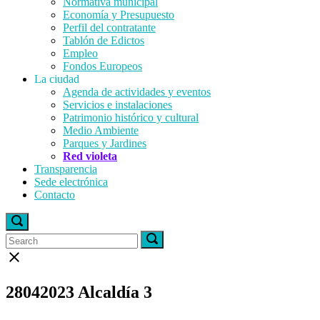
Normativa municipal
Economía y Presupuesto
Perfil del contratante
Tablón de Edictos
Empleo
Fondos Europeos
La ciudad
Agenda de actividades y eventos
Servicios e instalaciones
Patrimonio histórico y cultural
Medio Ambiente
Parques y Jardines
Red violeta
Transparencia
Sede electrónica
Contacto
Open
search
Search
Search
Search
bar
for:
for:
Close
search
bar
28042023 Alcaldía 3