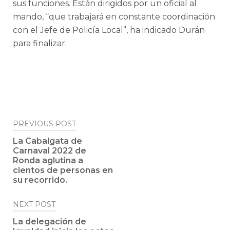
sus funciones. Están dirigidos por un oficial al
mando, “que trabajará en constante coordinación
con el Jefe de Policía Local”, ha indicado Durán
para finalizar.
Post
PREVIOUS POST
navigation
La Cabalgata de
Carnaval 2022 de
Ronda aglutina a
cientos de personas en
su recorrido.
NEXT POST
La delegación de