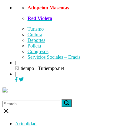
Skip
Adopción Mascotas
to
Red Violeta
content
Turismo
Cultura
Deportes
Policía
Congresos
Servicios Sociales – Eracis
|
El tiempo - Tutiempo.net
|
Menu
Search
Search
Search
for:
for:
Close
search
bar
Actualidad