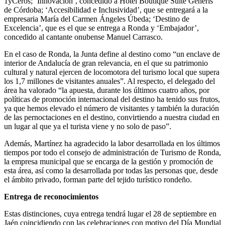
1yCeros; ‘Innovación’, concedido a Hotel Boutique Suite Generis
de Córdoba; ‘Accesibilidad e Inclusividad’, que se entregará a la
empresaria María del Carmen Ángeles Úbeda; ‘Destino de
Excelencia’, que es el que se entrega a Ronda y ‘Embajador’,
concedido al cantante onubense Manuel Carrasco.
En el caso de Ronda, la Junta define al destino como “un enclave de
interior de Andalucía de gran relevancia, en el que su patrimonio
cultural y natural ejercen de locomotora del turismo local que supera
los 1,7 millones de visitantes anuales”. Al respecto, el delegado del
área ha valorado “la apuesta, durante los últimos cuatro años, por
políticas de promoción internacional del destino ha tenido sus frutos,
ya que hemos elevado el número de visitantes y también la duración
de las pernoctaciones en el destino, convirtiendo a nuestra ciudad en
un lugar al que ya el turista viene y no solo de paso”.
Además, Martínez ha agradecido la labor desarrollada en los últimos
tiempos por todo el consejo de administración de Turismo de Ronda,
la empresa municipal que se encarga de la gestión y promoción de
esta área, así como la desarrollada por todas las personas que, desde
el ámbito privado, forman parte del tejido turístico rondeño.
Entrega de reconocimientos
Estas distinciones, cuya entrega tendrá lugar el 28 de septiembre en
Jaén coincidiendo con las celebraciones con motivo del Día Mundial