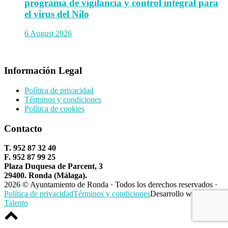
programa de vigilancia y control integral para
el virus del Nilo
6 August 2026
Información Legal
Política de privacidad
Términos y condiciones
Política de cookies
Contacto
T. 952 87 32 40
F. 952 87 99 25
Plaza Duquesa de Parcent, 3
29400. Ronda (Málaga).
2026 © Ayuntamiento de Ronda · Todos los derechos reservados ·
Política de privacidad
Términos y condiciones
Desarrollo web por
Talento
Scroll
to