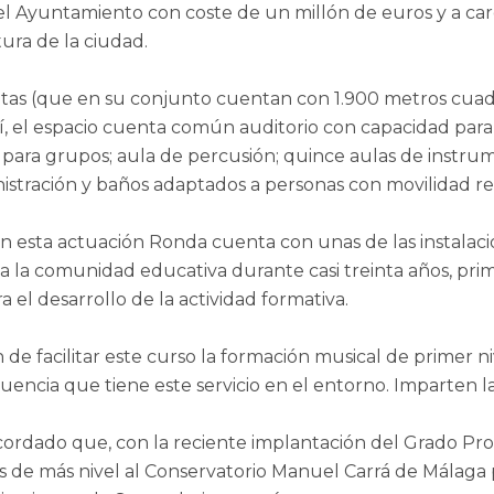
 del Ayuntamiento con coste de un millón de euros y a c
ura de la ciudad.
ntas (que en su conjunto cuentan con 1.900 metros cuad
í, el espacio cuenta común auditorio con capacidad para
 para grupos; aula de percusión; quince aulas de instrume
nistración y baños adaptados a personas con movilidad r
con esta actuación Ronda cuenta con unas de las instala
 la comunidad educativa durante casi treinta años, prim
el desarrollo de la actividad formativa.
n de facilitar este curso la formación musical de primer
luencia que tiene este servicio en el entorno. Imparten la
recordado que, con la reciente implantación del Grado P
 de más nivel al Conservatorio Manuel Carrá de Málaga p