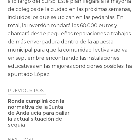
a lo largo del curso. Este plan llegará a la mayoría
de colegios de la ciudad en las próximas semanas,
incluidos los que se ubican en las pedanías. En
total, la inversión rondará los 60.000 euros y
abarcará desde pequeñas reparaciones a trabajos
de más envergadura dentro de la apuesta
municipal para que la comunidad lectiva vuelva
en septiembre encontrando las instalaciones
educativas en las mejores condiciones posibles, ha
apuntado López.
Post
PREVIOUS POST
navigation
Ronda cumplirá con la
normativa de la Junta
de Andalucía para paliar
la actual situación de
sequía
NEXT POST