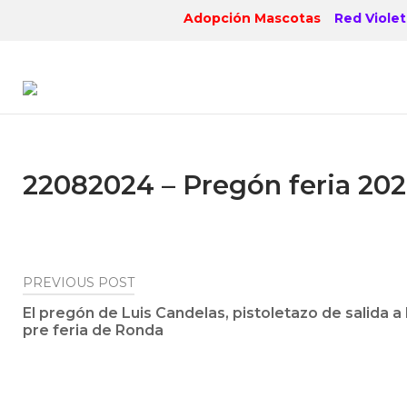
Skip
Adopción Mascotas
Red Violet
to
content
22082024 – Pregón feria 202
Post
PREVIOUS POST
El pregón de Luis Candelas, pistoletazo de salida a 
navigation
pre feria de Ronda