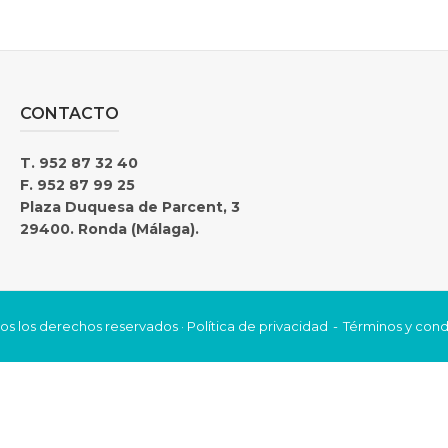
CONTACTO
T. 952 87 32 40
F. 952 87 99 25
Plaza Duquesa de Parcent, 3
29400. Ronda (Málaga).
os los derechos reservados ·
Política de privacidad
Términos y cond