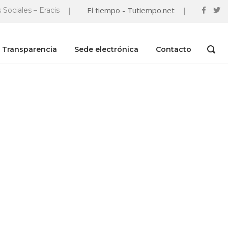
|
El tiempo - Tutiempo.net
|
 Sociales – Eracis
Transparencia
Sede electrónica
Contacto
OPEN
SEAR
BAR