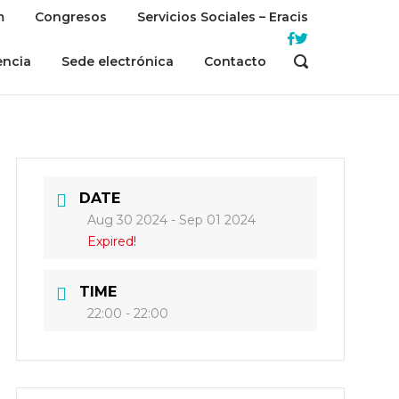
m
Congresos
Servicios Sociales – Eracis
encia
Sede electrónica
Contacto
OPEN
SEARCH
BAR
DATE
Aug 30 2024
- Sep 01 2024
Expired!
TIME
22:00 - 22:00