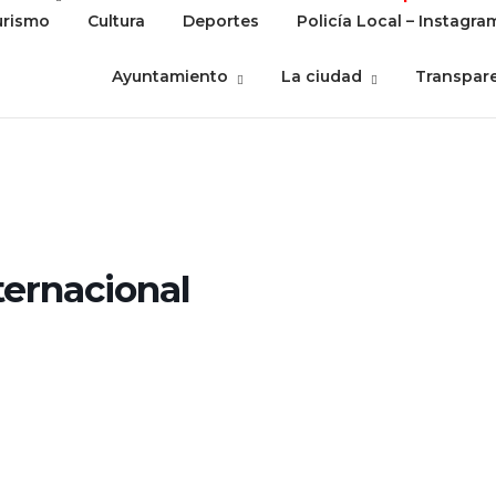
urismo
Cultura
Deportes
Policía Local – Instagra
Ayuntamiento
La ciudad
Transpar
ternacional