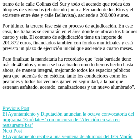
tramo de la calle Colinas del Sur y todo el acerado que rodea dos
bloques de viviendas (el ubicado junto a Fernando de los Ríos y el
existente entre éste y calle Bellavista), asciende a 200.000 euros.
Por último, la tercera fase está en proceso de adjudicación. En este
caso, los trabajos se centrarán en el área donde se ubican los bloques
cuatro y seis. El contrato de adjudicación tiene un importe de
201.872 euros, financiados también con fondos municipales y está
previsto un plazo de ejecución inicial que asciende a cuatro meses.
Para finalizar, la mandataria ha recordado que “esta barriada tiene
más de 40 años y nunca se ha actuado como lo hemos hecho hasta
ahora, de manera integral, mejorando todos los espacios públicos
para que, además de en estética, tanto los conductores como los
peatones y todos los vecinos ganen en seguridad, a la par que
estrenan asfaltado, acerado, canalizaciones y un nuevo alumbrado”.
Post
Previous Post
El Ayuntamiento y Diputación anuncian la octava convocatoria del
navigation
programa ‘Enrédate+’ con un curso de ‘Atención en sala en
restaurante bar’
Next Post
El Ayuntamiento recibe a una veintena de alumnos del IES Martín