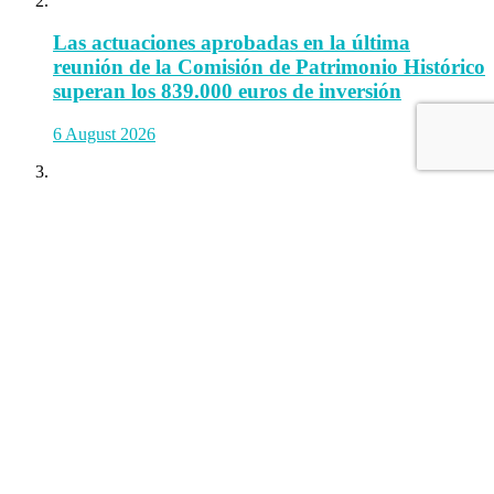
Las actuaciones aprobadas en la última
reunión de la Comisión de Patrimonio Histórico
superan los 839.000 euros de inversión
6 August 2026
El Ayuntamiento de Ronda pone en marcha un
programa de vigilancia y control integral para
el virus del Nilo
6 August 2026
Información Legal
Política de privacidad
Términos y condiciones
Política de cookies