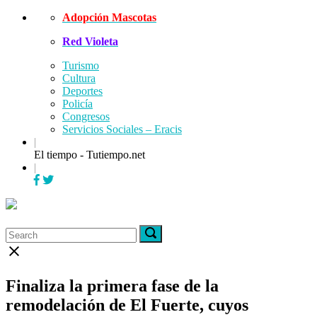
Skip
Adopción Mascotas
to
Red Violeta
content
Turismo
Cultura
Deportes
Policía
Congresos
Servicios Sociales – Eracis
|
El tiempo - Tutiempo.net
|
Menu
Search
Search
Search
for:
for:
Close
search
bar
Finaliza la primera fase de la
remodelación de El Fuerte, cuyos