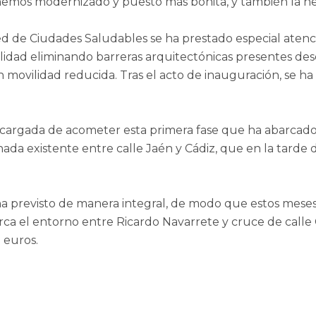
 hemos modernizado y puesto más bonita, y también la h
d de Ciudades Saludables se ha prestado especial atenci
lidad eliminando barreras arquitectónicas presentes desd
n movilidad reducida. Tras el acto de inauguración, se ha
argada de acometer esta primera fase que ha abarcado el
ada existente entre calle Jaén y Cádiz, que en la tarde
 ha previsto de manera integral, de modo que estos mese
ca el entorno entre Ricardo Navarrete y cruce de calle C
 euros.