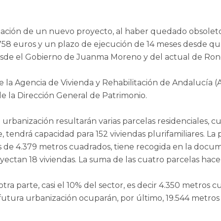
itación de un nuevo proyecto, al haber quedado obsoleto
58 euros y un plazo de ejecución de 14 meses desde que se
esde el Gobierno de Juanma Moreno y del actual de Ron
e la Agencia de Vivienda y Rehabilitación de Andalucía 
e la Dirección General de Patrimonio.
 urbanización resultarán varias parcelas residenciales, 
 tendrá capacidad para 152 viviendas plurifamiliares. La
es de 4.379 metros cuadrados, tiene recogida en la docum
yectan 18 viviendas. La suma de las cuatro parcelas hace 
otra parte, casi el 10% del sector, es decir 4.350 metros
la futura urbanización ocuparán, por último, 19.544 metr