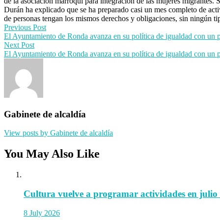
de la asociación marroquí para integración de las mujeres migrantes. 
Durán ha explicado que se ha preparado casi un mes completo de activ
de personas tengan los mismos derechos y obligaciones, sin ningún ti
Post
Previous Post
El Ayuntamiento de Ronda avanza en su política de igualdad con un pr
navigation
Next Post
El Ayuntamiento de Ronda avanza en su política de igualdad con un pr
Gabinete de alcaldía
View posts by Gabinete de alcaldía
You May Also Like
Cultura vuelve a programar actividades en julio co
8 July 2026