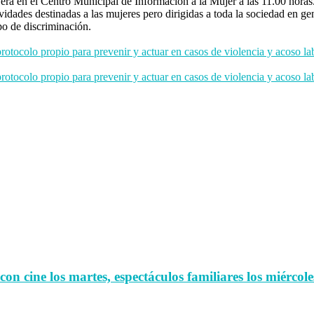
Será en el Centro Municipal de Información a la Mujer a las 11.00 horas
idades destinadas a las mujeres pero dirigidas a toda la sociedad en g
po de discriminación.
otocolo propio para prevenir y actuar en casos de violencia y acoso la
otocolo propio para prevenir y actuar en casos de violencia y acoso la
n cine los martes, espectáculos familiares los miércoles