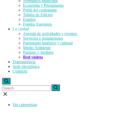
Normativa municipal
Economía y Presupuesto
Perfil del contratante
Tablón de Edictos
Empleo
Fondos Europeos
La ciudad
Agenda de actividades y eventos
Servicios e instalaciones
Patrimonio histórico y cultural
Medio Ambiente
Parques y Jardines
Red violeta
Transparencia
Sede electrónica
Contacto
Open
search
Search
Search
Search
bar
for:
for:
Close
search
bar
Sin categorizar