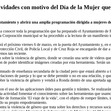
tividades con motivo del Día de la Mujer qu
Ayuntamiento y abrirá una amplia programación dirigida a mujeres d
o a conocer toda la programación que ha preparado el Ayuntamiento d
la Corporación municipal se ha procedido a la lectura de un manifiesto 
rá el próximo viernes 6 de marzo, en la puerta del Ayuntamiento y, en es
rotección Civil, de Policía Local y de Cruz Roja se encargarán de dar a
emos tan reciente.
sobre la violencia de género, donde se crearán una serie de videos que 
ción de poder identificar imágenes creadas por esta herramienta. Serán u
lumnado de enseñanza secundaria de la ciudad pero que estará abierto a 
ciones de pareja y lo que se debe permitir o no en una relación, y que 
 sobre la violencia de género y vendrá a Ronda dentro de una apretada ag
n el uso de las aplicaciones útiles para gestión y trámites. Se realizar
sta actividad fomentar el conocimiento sobre las herramientas que usamo
taller de formación ‘El viaje de la vida’, con el objeto de romper límite
ndo su propio empoderamiento.
tra la violencia de género que trata sobre los derechos y recursos soci