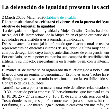
La delegación de Igualdad presenta las ac
2 March 2026
2 March 2026
Gabinete de alcaldía
El acto institucional se celebrará el viernes 6 en la puerta del 
objetivo de fomentar la igualdad
La delegada municipal de Igualdad y Mujer, Cristina Durán, ha dad
marzo, del Día Internacional de la Mujer. Ya en el pleno ordinario de 
actividades para visibilizar esta jornada reivindicativa.
De esta manera, la concejal ha informado que el acto central se realiza
representantes de diferentes cuerpos de seguridad. Así una mujer de P
cuerpos de seguridad cuyo trabajo ante situaciones de emergencia ten
Por otro lado, se va a poner en marcha una campaña de sensibilización 
artificial y su impacto, especialmente en la gente joven, con la inten
marzo.
El martes 10 de marzo se ha organizado un taller dirigido a todo el a
Marroquí con un seminario denominado ‘Eso no es amor’, sobre las rela
divulgadora y activista en todo lo relacionado con la sensibilización
Congreso de los Diputados.
También se van a poner en marcha una serie de talleres relacionados co
19.30, impartido por la empresa ‘Cibervoluntarios’ que intentará en e
El 18, 20, 25 y 27 de marzo y 8, 10 y 15 de abril, la cita será con el 
Tosar, donde las mujeres podrán conocerse mejor a sí mismas, busca
Por último, el 25 de marzo llega a Ronda la caravana ‘Ni una más’, con