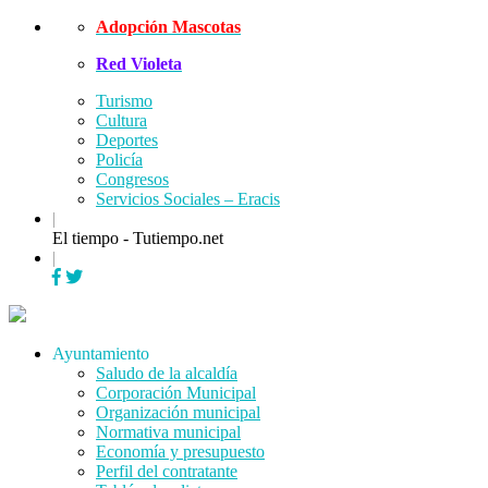
Skip
Adopción Mascotas
to
Red Violeta
content
Turismo
Cultura
Deportes
Policía
Congresos
Servicios Sociales – Eracis
|
El tiempo - Tutiempo.net
|
Menu
Ayuntamiento
Saludo de la alcaldía
Corporación Municipal
Organización municipal
Normativa municipal
Economía y presupuesto
Perfil del contratante