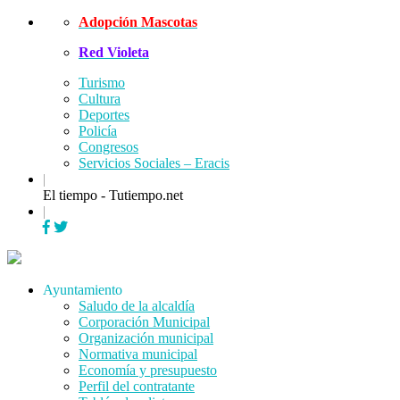
Skip
Adopción Mascotas
to
Red Violeta
content
Turismo
Cultura
Deportes
Policía
Congresos
Servicios Sociales – Eracis
|
El tiempo - Tutiempo.net
|
Menu
Ayuntamiento
Saludo de la alcaldía
Corporación Municipal
Organización municipal
Normativa municipal
Economía y presupuesto
Perfil del contratante