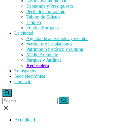
Normativa municipal
Economía y Presupuesto
Perfil del contratante
Tablón de Edictos
Empleo
Fondos Europeos
La ciudad
Agenda de actividades y eventos
Servicios e instalaciones
Patrimonio histórico y cultural
Medio Ambiente
Parques y Jardines
Red violeta
Transparencia
Sede electrónica
Contacto
Open
search
Search
Search
Search
bar
for:
for:
Close
search
bar
Actualidad