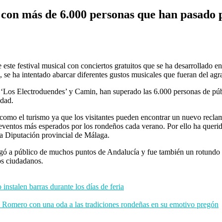
con más de 6.000 personas que han pasado po
 este festival musical con conciertos gratuitos que se ha desarrollado e
se ha intentado abarcar diferentes gustos musicales que fueran del agra
Los Electroduendes’ y Camin, han superado las 6.000 personas de público
udad.
como el turismo ya que los visitantes pueden encontrar un nuevo reclam
eventos más esperados por los rondeños cada verano. Por ello ha querido
la Diputación provincial de Málaga.
egó a público de muchos puntos de Andalucía y fue también un rotundo éx
os ciudadanos.
instalen barras durante los días de feria
dro Romero con una oda a las tradiciones rondeñas en su emotivo pregón