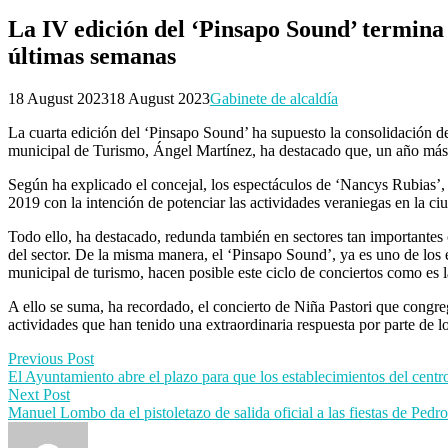
La IV edición del ‘Pinsapo Sound’ termina 
últimas semanas
18 August 2023
18 August 2023
Gabinete de alcaldía
La cuarta edición del ‘Pinsapo Sound’ ha supuesto la consolidación de
municipal de Turismo, Ángel Martínez, ha destacado que, un año más, 
Según ha explicado el concejal, los espectáculos de ‘Nancys Rubias’, ‘
2019 con la intención de potenciar las actividades veraniegas en la ci
Todo ello, ha destacado, redunda también en sectores tan importantes 
del sector. De la misma manera, el ‘Pinsapo Sound’, ya es uno de los 
municipal de turismo, hacen posible este ciclo de conciertos como es 
A ello se suma, ha recordado, el concierto de Niña Pastori que congr
actividades que han tenido una extraordinaria respuesta por parte de l
Post
Previous Post
El Ayuntamiento abre el plazo para que los establecimientos del centro 
navigation
Next Post
Manuel Lombo da el pistoletazo de salida oficial a las fiestas de Pe