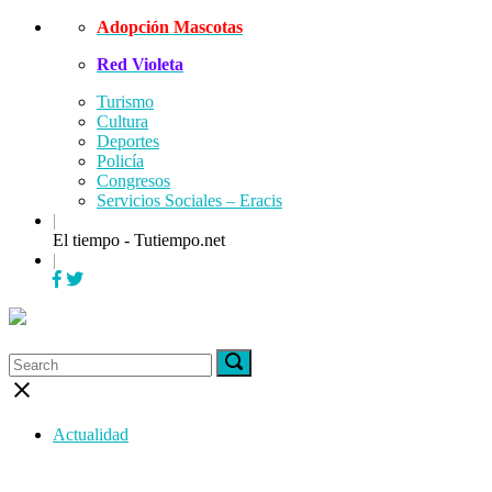
Skip
Adopción Mascotas
to
Red Violeta
content
Turismo
Cultura
Deportes
Policía
Congresos
Servicios Sociales – Eracis
|
El tiempo - Tutiempo.net
|
Menu
Search
Search
Search
for:
for:
Close
search
bar
Actualidad