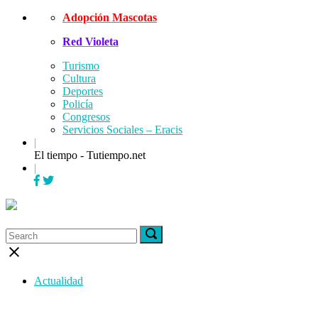
Skip
Adopción Mascotas
to
Red Violeta
content
Turismo
Cultura
Deportes
Policía
Congresos
Servicios Sociales – Eracis
|
El tiempo - Tutiempo.net
|
Menu
Search
Search
Search
for:
for:
Close
search
bar
Actualidad