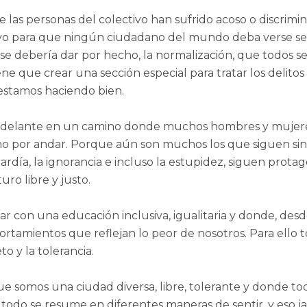
las personas del colectivo han sufrido acoso o discrimin
 para que ningún ciudadano del mundo deba verse señala
se debería dar por hecho, la normalización, que todos se
 que crear una sección especial para tratar los delito
estamos haciendo bien.
elante en un camino donde muchos hombres y mujeres s
 por andar. Porque aún son muchos los que siguen sin 
bardía, la ignorancia e incluso la estupidez, siguen pr
ro libre y justo.
r con una educación inclusiva, igualitaria y donde, de
rtamientos que reflejan lo peor de nosotros. Para ell
o y la tolerancia.
 somos una ciudad diversa, libre, tolerante y donde tod
l, todo se resume en diferentes maneras de sentir, y eso