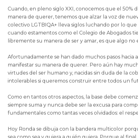
Cuando, en pleno siglo XXI, conocemos que el 50% de 
manera de querer, tenemos que alzar la voz de nuevo
colectivo LGTBIQA+ lleva siglos luchando por lo que 
cuando estamentos como el Colegio de Abogados tiene
libremente su manera de ser y amar, es que algo no 
Afortunadamente se han dado muchos pasos hacia ad
manifestar su manera de querer. Pero aún hay mucho
virtudes del ser humano y, nacidas sin duda de la co
intolerables si queremos construir entre todos un futu
Como en tantos otros aspectos, la base debe comenza
siempre suma y nunca debe ser la excusa para compo
fundamentales como tantas veces olvidados: el respet
Hoy Ronda se dibuja con la bandera multicolor porque
sea como sea y quiera a quién quiera. Porque al fina