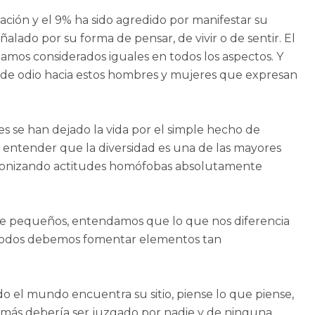
ación y el 9% ha sido agredido por manifestar su
do por su forma de pensar, de vivir o de sentir. El
amos considerados iguales en todos los aspectos. Y
s de odio hacia estos hombres y mujeres que expresan
e han dejado la vida por el simple hecho de
entender que la diversidad es una de las mayores
otagonizando actitudes homófobas absolutamente
sde pequeños, entendamos que lo que nos diferencia
o todos debemos fomentar elementos tan
o el mundo encuentra su sitio, piense lo que piense,
 jamás debería ser juzgado por nadie y de ninguna