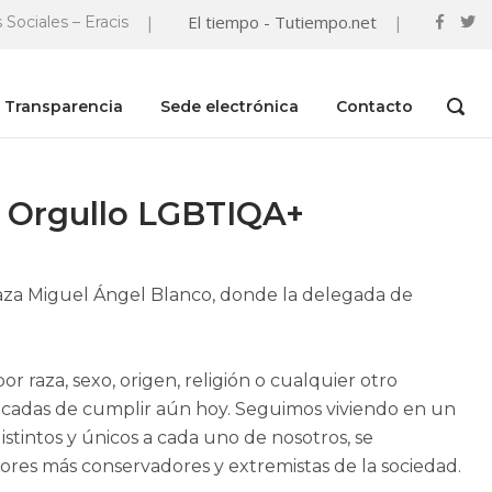
|
El tiempo - Tutiempo.net
|
 Sociales – Eracis
Transparencia
Sede electrónica
Contacto
OPEN
SEAR
BAR
el Orgullo LGBTIQA+
aza Miguel Ángel Blanco, donde la delegada de
r raza, sexo, origen, religión o cualquier otro
icadas de cumplir aún hoy. Seguimos viviendo en un
intos y únicos a cada uno de nosotros, se
ores más conservadores y extremistas de la sociedad.