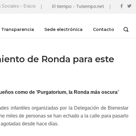
|
El tiempo - Tutiempo.net
|
 Sociales – Eracis
Transparencia
Sede electrónica
Contacto
OPEN
SEAR
BAR
miento de Ronda para este
pequeños como de ‘Purgatorium, la Ronda más oscura’
dades infantiles organizadas por la Delegación de Bienestar
oche miles de personas se han echado a la calle para pasarlo
 agotadas desde hace días.