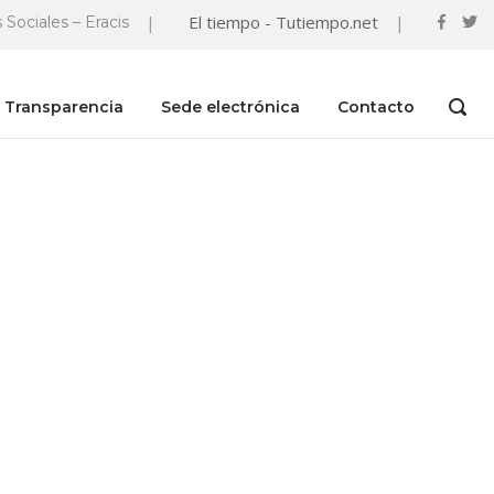
|
El tiempo - Tutiempo.net
|
 Sociales – Eracis
Transparencia
Sede electrónica
Contacto
OPEN
SEAR
BAR