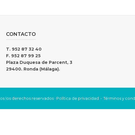
CONTACTO
T. 952 87 32 40
F. 952 87 99 25
Plaza Duquesa de Parcent, 3
29400. Ronda (Málaga).
os los derechos reservados ·
Política de privacidad
Términos y cond