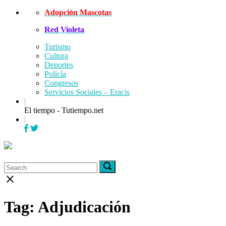
Skip
Adopción Mascotas
to
Red Violeta
content
Turismo
Cultura
Deportes
Policía
Congresos
Servicios Sociales – Eracis
|
El tiempo - Tutiempo.net
|
Menu
Search
Search
Search
for:
for:
Close
search
bar
Tag:
Adjudicación