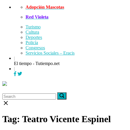
Skip
Adopción Mascotas
to
Red Violeta
content
Turismo
Cultura
Deportes
Policía
Congresos
Servicios Sociales – Eracis
|
El tiempo - Tutiempo.net
|
Menu
Search
Search
Search
for:
for:
Close
search
bar
Tag:
Teatro Vicente Espinel