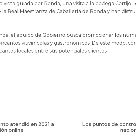
sita guiada por Ronda, una visita a la bodega Cortijo Los
e la Real Maestranza de Caballería de Ronda y han disfru
onda, el equipo de Gobierno busca promocionar los nume
antos vitivinícolas y gastronómicos. De este modo, con e
antos locales entre sus potenciales clientes.
ento atendió en 2021 a
Los puntos de contr
ión online
nacion