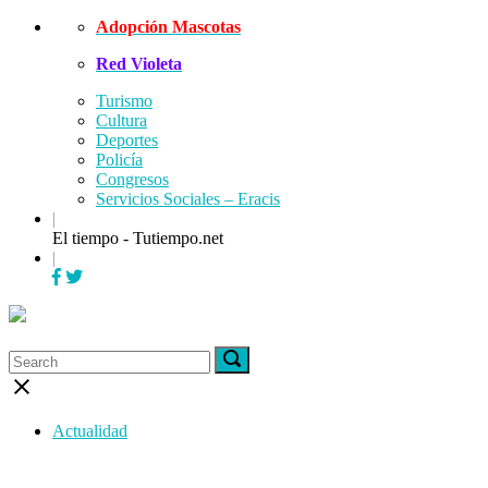
Skip
Adopción Mascotas
to
Red Violeta
content
Turismo
Cultura
Deportes
Policía
Congresos
Servicios Sociales – Eracis
|
El tiempo - Tutiempo.net
|
Menu
Search
Search
Search
for:
for:
Close
search
bar
Actualidad