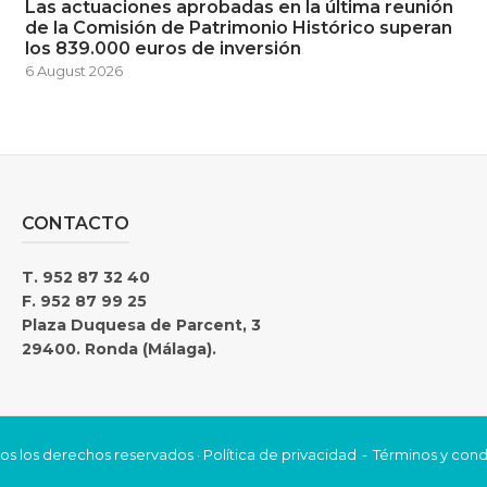
Las actuaciones aprobadas en la última reunión
de la Comisión de Patrimonio Histórico superan
los 839.000 euros de inversión
6 August 2026
CONTACTO
T. 952 87 32 40
F. 952 87 99 25
Plaza Duquesa de Parcent, 3
29400. Ronda (Málaga).
os los derechos reservados ·
Política de privacidad
Términos y cond