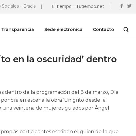
|
El tiempo - Tutiempo.net
|
 Sociales – Eracis
Transparencia
Sede electrónica
Contacto
OPEN
SEAR
BAR
to en la oscuridad’ dentro
tas dentro de la programación del 8 de marzo, Día
e pondrá en escena la obra ‘Un grito desde la
o una veintena de mujeres guiados por Ángel
propias participantes escriben el guion de lo que