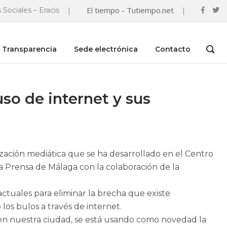
|
El tiempo - Tutiempo.net
|
 Sociales – Eracis
Transparencia
Sede electrónica
Contacto
OPEN
SEAR
BAR
so de internet y sus
ización mediática que se ha desarrollado en el Centro
a Prensa de Málaga con la colaboración de la
ctuales para eliminar la brecha que existe
os bulos a través de internet.
o en nuestra ciudad, se está usando como novedad la