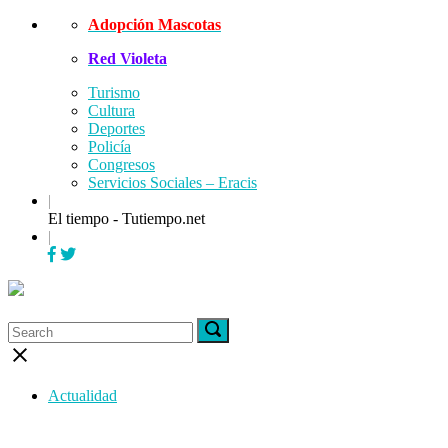
Skip
Adopción Mascotas
to
Red Violeta
content
Turismo
Cultura
Deportes
Policía
Congresos
Servicios Sociales – Eracis
|
El tiempo - Tutiempo.net
|
Menu
Search
Search
Search
for:
for:
Close
search
bar
Actualidad