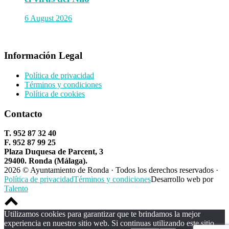
6 August 2026
Información Legal
Política de privacidad
Términos y condiciones
Política de cookies
Contacto
T. 952 87 32 40
F. 952 87 99 25
Plaza Duquesa de Parcent, 3
29400. Ronda (Málaga).
2026 © Ayuntamiento de Ronda · Todos los derechos reservados ·
Política de privacidad
Términos y condiciones
Desarrollo web por
Talento
Scroll
to
Utilizamos cookies para garantizar que te brindamos la mejor
top
experiencia en nuestro sitio web. Si continuas utilizando este sitio,