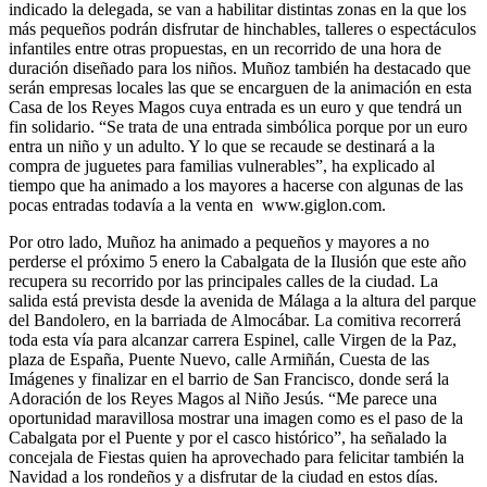
indicado la delegada, se van a habilitar distintas zonas en la que los
más pequeños podrán disfrutar de hinchables, talleres o espectáculos
infantiles entre otras propuestas, en un recorrido de una hora de
duración diseñado para los niños. Muñoz también ha destacado que
serán empresas locales las que se encarguen de la animación en esta
Casa de los Reyes Magos cuya entrada es un euro y que tendrá un
fin solidario. “Se trata de una entrada simbólica porque por un euro
entra un niño y un adulto. Y lo que se recaude se destinará a la
compra de juguetes para familias vulnerables”, ha explicado al
tiempo que ha animado a los mayores a hacerse con algunas de las
pocas entradas todavía a la venta en www.giglon.com.
Por otro lado, Muñoz ha animado a pequeños y mayores a no
perderse el próximo 5 enero la Cabalgata de la Ilusión que este año
recupera su recorrido por las principales calles de la ciudad. La
salida está prevista desde la avenida de Málaga a la altura del parque
del Bandolero, en la barriada de Almocábar. La comitiva recorrerá
toda esta vía para alcanzar carrera Espinel, calle Virgen de la Paz,
plaza de España, Puente Nuevo, calle Armiñán, Cuesta de las
Imágenes y finalizar en el barrio de San Francisco, donde será la
Adoración de los Reyes Magos al Niño Jesús. “Me parece una
oportunidad maravillosa mostrar una imagen como es el paso de la
Cabalgata por el Puente y por el casco histórico”, ha señalado la
concejala de Fiestas quien ha aprovechado para felicitar también la
Navidad a los rondeños y a disfrutar de la ciudad en estos días.