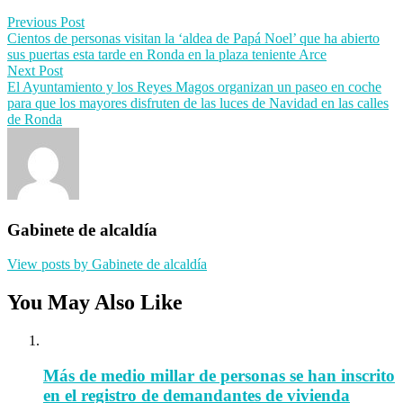
Post
Previous Post
Cientos de personas visitan la ‘aldea de Papá Noel’ que ha abierto
navigation
sus puertas esta tarde en Ronda en la plaza teniente Arce
Next Post
El Ayuntamiento y los Reyes Magos organizan un paseo en coche
para que los mayores disfruten de las luces de Navidad en las calles
de Ronda
Gabinete de alcaldía
View posts by Gabinete de alcaldía
You May Also Like
Más de medio millar de personas se han inscrito
en el registro de demandantes de vivienda