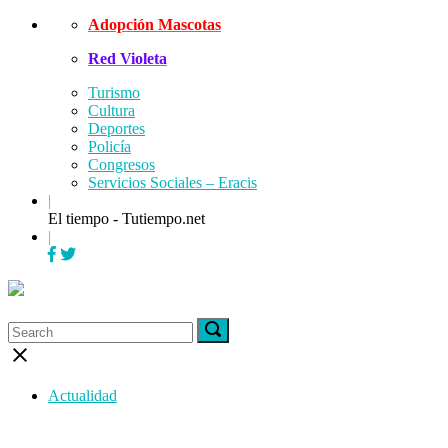
Skip
Adopción Mascotas
to
Red Violeta
content
Turismo
Cultura
Deportes
Policía
Congresos
Servicios Sociales – Eracis
|
El tiempo - Tutiempo.net
|
Menu
Search
Search
Search
for:
for:
Close
search
bar
Actualidad