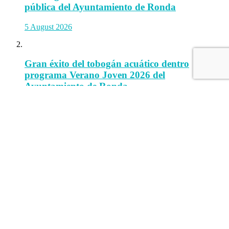
pública del Ayuntamiento de Ronda
5 August 2026
Gran éxito del tobogán acuático dentro
programa Verano Joven 2026 del
Ayuntamiento de Ronda
5 August 2026
Turismo de Ronda facilitará gafas para
disfrutar del eclipse desde el enclave
privilegiado de la Alameda del Tajo
5 August 2026
Información Legal