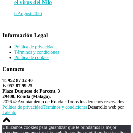
el virus del Nilo
6 August 2026
Información Legal
Política de privacidad
Términos y condiciones
Política de cookies
Contacto
T. 952 87 32 40
F. 952 87 99 25
Plaza Duquesa de Parcent, 3
29400. Ronda (Málaga).
2026 © Ayuntamiento de Ronda · Todos los derechos reservados ·
Política de privacidad
Términos y condiciones
Desarrollo web por
Talento
Scroll
to
Utilizamos cookies para garantizar que te brindamos la mejor
top
experiencia en nuestro sitio web. Si continuas utilizando este sitio,