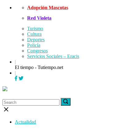
Skip
Adopción Mascotas
to
Red Violeta
content
Turismo
Cultura
Deportes
Policía
Congresos
Servicios Sociales – Eracis
|
El tiempo - Tutiempo.net
|
Menu
Search
Search
Search
for:
for:
Close
search
bar
Actualidad