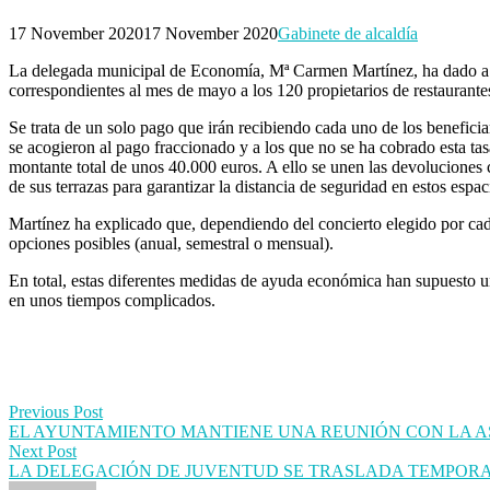
17 November 2020
17 November 2020
Gabinete de alcaldía
La delegada municipal de Economía, Mª Carmen Martínez, ha dado a co
correspondientes al mes de mayo a los 120 propietarios de restaurant
Se trata de un solo pago que irán recibiendo cada uno de los benefici
se acogieron al pago fraccionado y a los que no se ha cobrado esta tas
montante total de unos 40.000 euros. A ello se unen las devoluciones
de sus terrazas para garantizar la distancia de seguridad en estos espac
Martínez ha explicado que, dependiendo del concierto elegido por cada 
opciones posibles (anual, semestral o mensual).
En total, estas diferentes medidas de ayuda económica han supuesto un
en unos tiempos complicados.
Post
Previous Post
EL AYUNTAMIENTO MANTIENE UNA REUNIÓN CON LA AS
navigation
Next Post
LA DELEGACIÓN DE JUVENTUD SE TRASLADA TEMPORAL