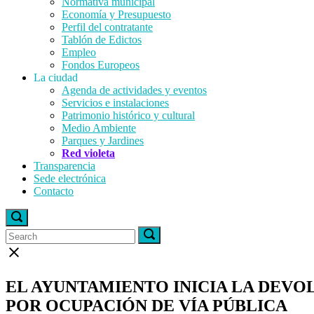
Normativa municipal
Economía y Presupuesto
Perfil del contratante
Tablón de Edictos
Empleo
Fondos Europeos
La ciudad
Agenda de actividades y eventos
Servicios e instalaciones
Patrimonio histórico y cultural
Medio Ambiente
Parques y Jardines
Red violeta
Transparencia
Sede electrónica
Contacto
Open
search
Search
Search
Search
bar
for:
for:
Close
search
bar
EL AYUNTAMIENTO INICIA LA DEVO
POR OCUPACIÓN DE VÍA PÚBLICA