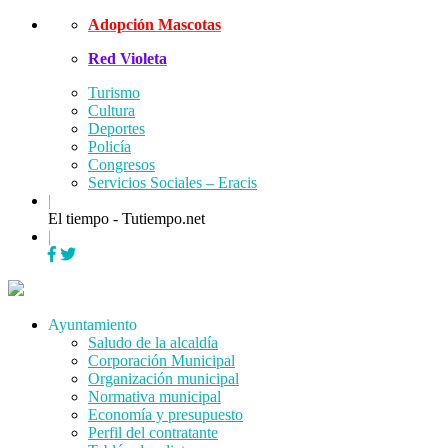
Skip
Adopción Mascotas
to
Red Violeta
content
Turismo
Cultura
Deportes
Policía
Congresos
Servicios Sociales – Eracis
|
El tiempo - Tutiempo.net
|
Menu
Ayuntamiento
Saludo de la alcaldía
Corporación Municipal
Organización municipal
Normativa municipal
Economía y presupuesto
Perfil del contratante