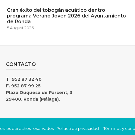
Gran éxito del tobogán acuático dentro
programa Verano Joven 2026 del Ayuntamiento
de Ronda
5 August 2026
CONTACTO
T. 952 87 32 40
F. 952 87 99 25
Plaza Duquesa de Parcent, 3
29400. Ronda (Málaga).
os los derechos reservados ·
Política de privacidad
Términos y cond