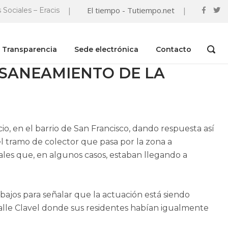
|
El tiempo - Tutiempo.net
|
 Sociales – Eracis
Transparencia
Sede electrónica
Contacto
OPEN
SEAR
BAR
 SANEAMIENTO DE LA
o, en el barrio de San Francisco, dando respuesta así
l tramo de colector que pasa por la zona a
les que, en algunos casos, estaban llegando a
ajos para señalar que la actuación está siendo
calle Clavel donde sus residentes habían igualmente