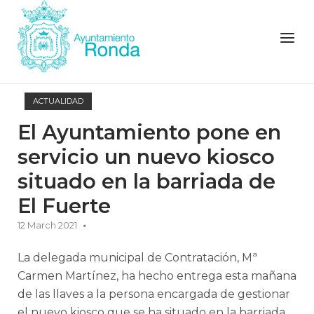
Skip
to
Menu
content
ACTUALIDAD
El Ayuntamiento pone en
servicio un nuevo kiosco
situado en la barriada de
El Fuerte
12 March 2021
La delegada municipal de Contratación, Mª
Carmen Martínez, ha hecho entrega esta mañana
de las llaves a la persona encargada de gestionar
el nuevo kiosco que se ha situado en la barriada