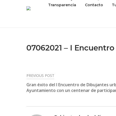
Transparencia
Contacto
T
07062021 – I Encuentro
PREVIOUS POST
Post
Gran éxito del I Encuentro de Dibujantes ur
navigation
Ayuntamiento con un centenar de participa