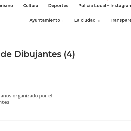
urismo
Cultura
Deportes
Policía Local – Instagra
Ayuntamiento
La ciudad
Transpar
 de Dibujantes (4)
banos organizado por el
ntes