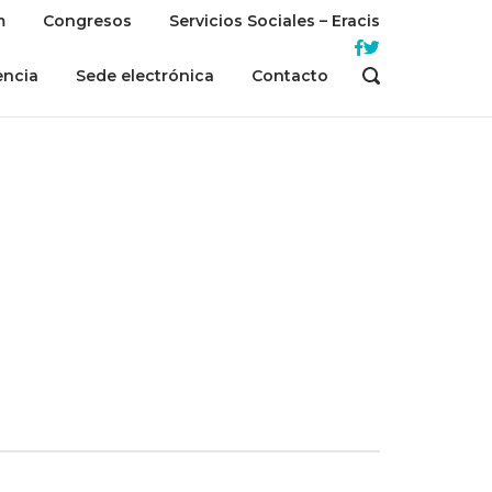
m
Congresos
Servicios Sociales – Eracis
encia
Sede electrónica
Contacto
OPEN
SEARCH
BAR