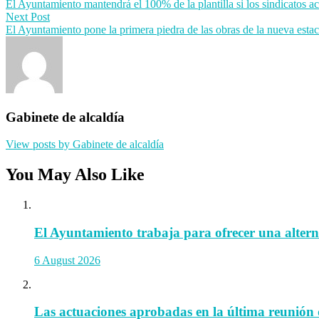
El Ayuntamiento mantendrá el 100% de la plantilla si los sindicatos ac
navigation
Next Post
El Ayuntamiento pone la primera piedra de las obras de la nueva esta
Gabinete de alcaldía
View posts by Gabinete de alcaldía
You May Also Like
El Ayuntamiento trabaja para ofrecer una alternat
6 August 2026
Las actuaciones aprobadas en la última reunión 