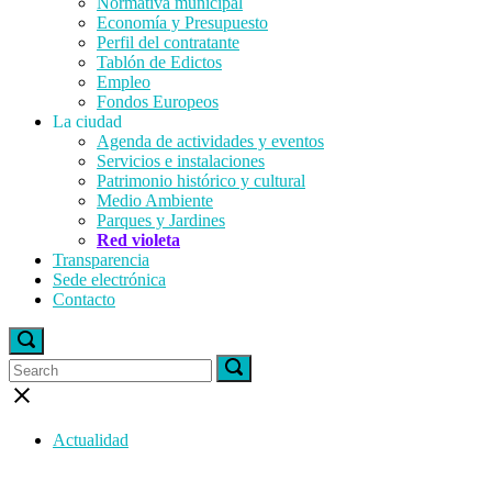
Normativa municipal
Economía y Presupuesto
Perfil del contratante
Tablón de Edictos
Empleo
Fondos Europeos
La ciudad
Agenda de actividades y eventos
Servicios e instalaciones
Patrimonio histórico y cultural
Medio Ambiente
Parques y Jardines
Red violeta
Transparencia
Sede electrónica
Contacto
Open
search
Search
Search
Search
bar
for:
for:
Close
search
bar
Actualidad