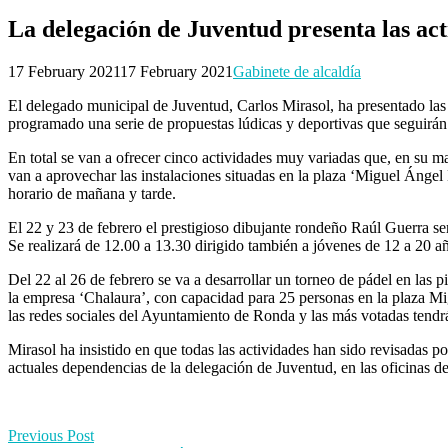
La delegación de Juventud presenta las ac
17 February 2021
17 February 2021
Gabinete de alcaldía
El delegado municipal de Juventud, Carlos Mirasol, ha presentado las 
programado una serie de propuestas lúdicas y deportivas que seguirán 
En total se van a ofrecer cinco actividades muy variadas que, en su may
van a aprovechar las instalaciones situadas en la plaza ‘Miguel Ángel 
horario de mañana y tarde.
El 22 y 23 de febrero el prestigioso dibujante rondeño Raúl Guerra ser
Se realizará de 12.00 a 13.30 dirigido también a jóvenes de 12 a 20 a
Del 22 al 26 de febrero se va a desarrollar un torneo de pádel en las 
la empresa ‘Chalaura’, con capacidad para 25 personas en la plaza Mig
las redes sociales del Ayuntamiento de Ronda y las más votadas tendr
Mirasol ha insistido en que todas las actividades han sido revisadas po
actuales dependencias de la delegación de Juventud, en las oficinas d
Post
Previous Post