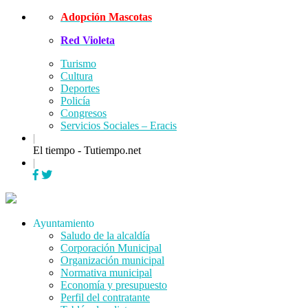
Skip
Adopción Mascotas
to
Red Violeta
content
Turismo
Cultura
Deportes
Policía
Congresos
Servicios Sociales – Eracis
|
El tiempo - Tutiempo.net
|
Menu
Ayuntamiento
Saludo de la alcaldía
Corporación Municipal
Organización municipal
Normativa municipal
Economía y presupuesto
Perfil del contratante