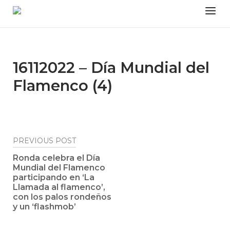
Skip
Menu
to
content
16112022 – Día Mundial del
Flamenco (4)
Post
PREVIOUS POST
navigation
Ronda celebra el Día
Mundial del Flamenco
participando en ‘La
Llamada al flamenco’,
con los palos rondeños
y un ‘flashmob’